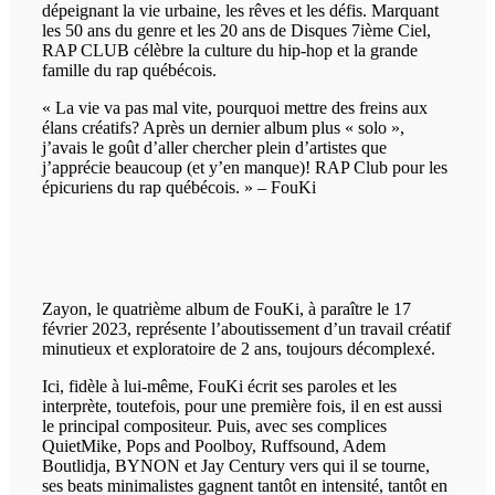
dépeignant la vie urbaine, les rêves et les défis. Marquant
les 50 ans du genre et les 20 ans de Disques 7ième Ciel,
RAP CLUB célèbre la culture du hip-hop et la grande
famille du rap québécois.
« La vie va pas mal vite, pourquoi mettre des freins aux
élans créatifs? Après un dernier album plus « solo »,
j’avais le goût d’aller chercher plein d’artistes que
j’apprécie beaucoup (et y’en manque)! RAP Club pour les
épicuriens du rap québécois. » – FouKi
Zayon, le quatrième album de FouKi, à paraître le 17
février 2023, représente l’aboutissement d’un travail créatif
minutieux et exploratoire de 2 ans, toujours décomplexé.
Ici, fidèle à lui-même, FouKi écrit ses paroles et les
interprète, toutefois, pour une première fois, il en est aussi
le principal compositeur. Puis, avec ses complices
QuietMike, Pops and Poolboy, Ruffsound, Adem
Boutlidja, BYNON et Jay Century vers qui il se tourne,
ses beats minimalistes gagnent tantôt en intensité, tantôt en