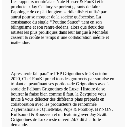
Les rappeurs montréalais Nate Husser & FouKi et le
producteur Jay Century se portent garants de faire
l’apologie de ce plat longtemps ridiculisé et utilisé par
autrui pour se moquer de la société québécoise. La
consistance du single ‘’Poutine Sauce’’ tient en son
bilinguisme et son rentre-dedans, alors que deux des
artistes les plus prolifiques dans leur langue à Montréal
cassent la croûte le temps d’une collaboration inédite et
inattendue.
Après avoir fait paraître l’EP Grignotines le 23 octobre
2020, Chef FouKi prend tous les gourmets par surprise en
triplant et peaufinant ses portions de Grignotines avec la
sortie de l’album Grignotines de Luxe. Histoire de se
bourrer la fraise bien comme il faut, la Zayquipe vous
invite à vous délecter des différents plats préparés en
collaboration avec les producteurs de renommée
Zayternationale : QuietMike, Pops & Poolboy, BYNON,
Ruffsound & Rousseau et un featuring avec Jay Scøtt.
Grignotines de Luxe reste ouvert 24/7 dû à la forte
demande.