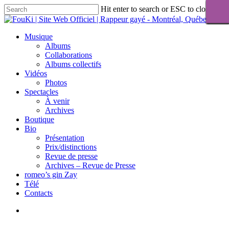
Skip
Hit enter to search or ESC to close
to
Close
main
Search
content
Menu
Musique
Albums
Collaborations
Albums collectifs
Vidéos
Photos
Spectacles
À venir
Archives
Boutique
Bio
Présentation
Prix/distinctions
Revue de presse
Archives – Revue de Presse
romeo’s gin Zay
Télé
Contacts