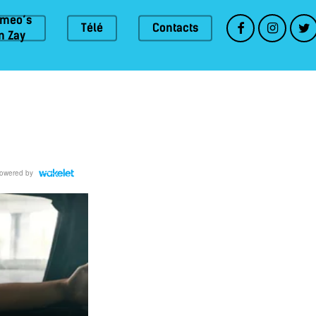
omeo’s
Télé
Contacts
n Zay