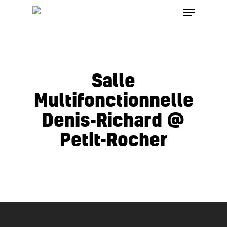
Menu
Skip
to
Close
main
Menu
content
Salle
Multifonctionnelle
Denis-Richard @
Petit-Rocher