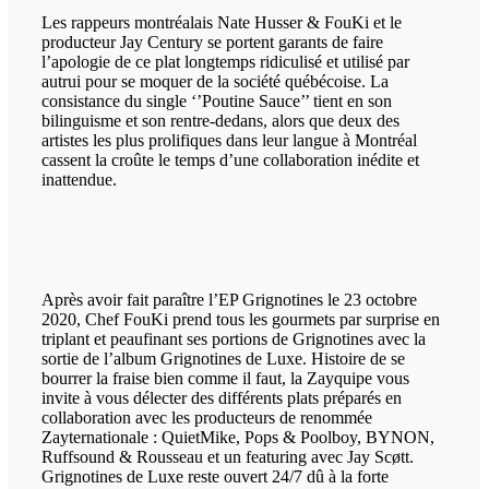
Les rappeurs montréalais Nate Husser & FouKi et le
producteur Jay Century se portent garants de faire
l’apologie de ce plat longtemps ridiculisé et utilisé par
autrui pour se moquer de la société québécoise. La
consistance du single ‘’Poutine Sauce’’ tient en son
bilinguisme et son rentre-dedans, alors que deux des
artistes les plus prolifiques dans leur langue à Montréal
cassent la croûte le temps d’une collaboration inédite et
inattendue.
Après avoir fait paraître l’EP Grignotines le 23 octobre
2020, Chef FouKi prend tous les gourmets par surprise en
triplant et peaufinant ses portions de Grignotines avec la
sortie de l’album Grignotines de Luxe. Histoire de se
bourrer la fraise bien comme il faut, la Zayquipe vous
invite à vous délecter des différents plats préparés en
collaboration avec les producteurs de renommée
Zayternationale : QuietMike, Pops & Poolboy, BYNON,
Ruffsound & Rousseau et un featuring avec Jay Scøtt.
Grignotines de Luxe reste ouvert 24/7 dû à la forte