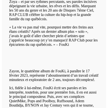
Zoya – et par ses rythmes percutants, ses paroles incisives
dépeignant la vie urbaine, les rêves et les défis. Marquant
les 50 ans du genre et les 20 ans de Disques 7ième Ciel,
RAP CLUB célèbre la culture du hip-hop et la grande
famille du rap québécois.
« La vie va pas mal vite, pourquoi mettre des freins aux
élans créatifs? Après un dernier album plus « solo »,
j’avais le goût d’aller chercher plein d’artistes que
j’apprécie beaucoup (et y’en manque)! RAP Club pour les
épicuriens du rap québécois. » – FouKi
Zayon, le quatrième album de FouKi, à paraître le 17
février 2023, représente l’aboutissement d’un travail créatif
minutieux et exploratoire de 2 ans, toujours décomplexé.
Ici, fidèle à lui-même, FouKi écrit ses paroles et les
interprète, toutefois, pour une première fois, il en est aussi
le principal compositeur. Puis, avec ses complices
QuietMike, Pops and Poolboy, Ruffsound, Adem
Boutlidja, BYNON et Jay Century vers qui il se tourne,