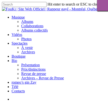
Skip
Hit enter to search or ESC to close
to
Close
main
Search
content
Menu
Musique
Albums
Collaborations
Albums collectifs
Vidéos
Photos
Spectacles
À venir
Archives
Boutique
Bio
Présentation
Prix/distinctions
Revue de presse
Archives – Revue de Presse
romeo’s gin Zay
Télé
Contacts