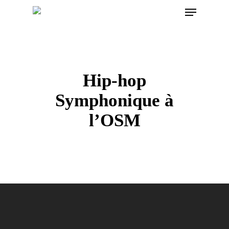
Menu
Skip
to
main
content
Hip-hop
Symphonique à
l’OSM