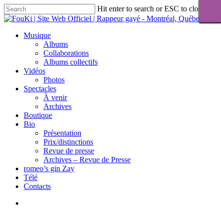
Skip
Hit enter to search or ESC to close
to
Close
main
Search
content
Menu
Musique
Albums
Collaborations
Albums collectifs
Vidéos
Photos
Spectacles
À venir
Archives
Boutique
Bio
Présentation
Prix/distinctions
Revue de presse
Archives – Revue de Presse
romeo’s gin Zay
Télé
Contacts