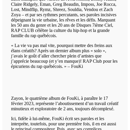
Claire Ridgely, Eman, Greg Beaudin, Imposs, Joe Rocca,
Lost, Mindflip, Rymz, Shreez, Souldia, Vendou et Zach
Zoya – et par ses rythmes percutants, ses paroles incisives
dépeignant la vie urbaine, les rêves et les défis. Marquant
les 50 ans du genre et les 20 ans de Disques 7ième Ciel,
RAP CLUB célèbre la culture du hip-hop et la grande
famille du rap québécois.
« La vie va pas mal vite, pourquoi mettre des freins aux
élans créatifs? Après un dernier album plus « solo »,
j’avais le goût d’aller chercher plein d’artistes que
j’apprécie beaucoup (et y’en manque)! RAP Club pour les
épicuriens du rap québécois. » – FouKi
Zayon, le quatrième album de FouKi, à paraître le 17
février 2023, représente l’aboutissement d’un travail créatif
minutieux et exploratoire de 2 ans, toujours décomplexé.
Ici, fidèle à lui-même, FouKi écrit ses paroles et les
interprète, toutefois, pour une première fois, il en est aussi
le principal compositeur. Puis, avec ses complices