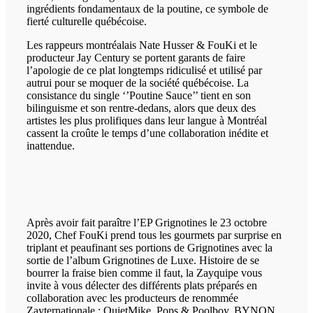
ingrédients fondamentaux de la poutine, ce symbole de
fierté culturelle québécoise.
Les rappeurs montréalais Nate Husser & FouKi et le
producteur Jay Century se portent garants de faire
l’apologie de ce plat longtemps ridiculisé et utilisé par
autrui pour se moquer de la société québécoise. La
consistance du single ‘’Poutine Sauce’’ tient en son
bilinguisme et son rentre-dedans, alors que deux des
artistes les plus prolifiques dans leur langue à Montréal
cassent la croûte le temps d’une collaboration inédite et
inattendue.
Après avoir fait paraître l’EP Grignotines le 23 octobre
2020, Chef FouKi prend tous les gourmets par surprise en
triplant et peaufinant ses portions de Grignotines avec la
sortie de l’album Grignotines de Luxe. Histoire de se
bourrer la fraise bien comme il faut, la Zayquipe vous
invite à vous délecter des différents plats préparés en
collaboration avec les producteurs de renommée
Zayternationale : QuietMike, Pops & Poolboy, BYNON,