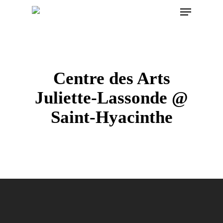
Menu
Skip
to
main
content
Centre des Arts
Juliette-Lassonde @
Saint-Hyacinthe