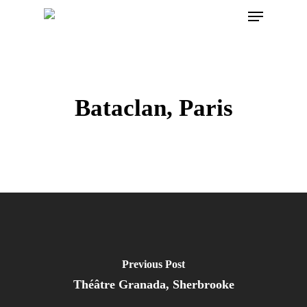
Menu
Skip
to
main
content
Bataclan, Paris
Previous Post
Théâtre Granada, Sherbrooke